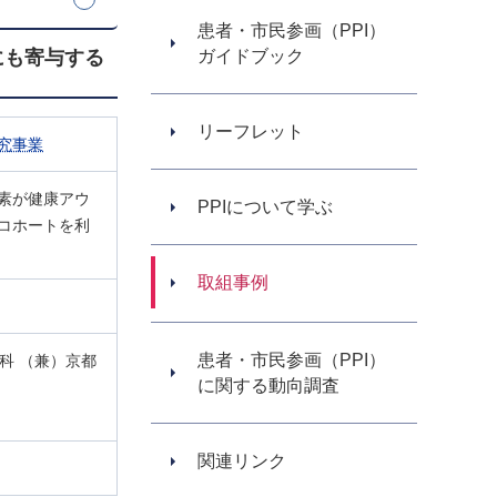
患者・市民参画（PPI）
にも寄与する
ガイドブック
リーフレット
究事業
素が健康アウ
PPIについて学ぶ
コホートを利
取組事例
患者・市民参画（PPI）
究科 （兼）京都
に関する動向調査
関連リンク