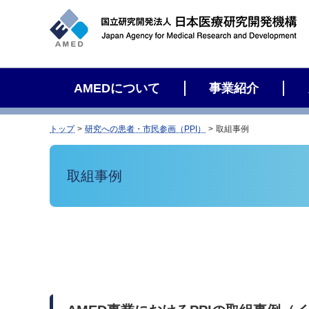
サ
イ
ト
内
検
AMEDについて
事業紹介
索
トップ
研究への患者・市民参画（PPI）
取組事例
取組事例