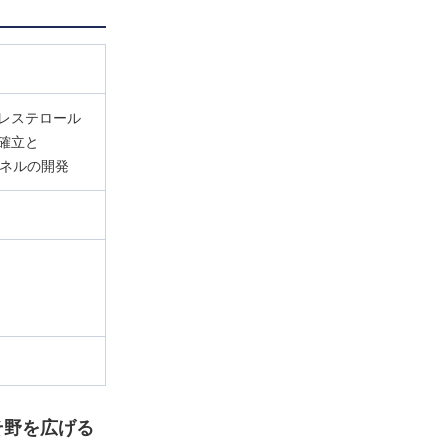
レステロール
確立と
パネルの開発
そ野を広げる