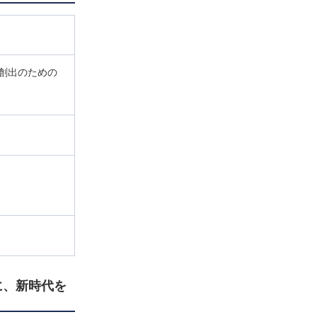
創出のための
）
に、新時代を