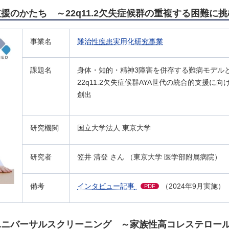
のかたち ～22q11.2欠失症候群の重複する困難に挑む
事業名
難治性疾患実用化研究事業
課題名
身体・知的・精神3障害を併存する難病モデル
22q11.2欠失症候群AYA世代の統合的支援に
創出
研究機関
国立大学法人 東京大学
研究者
笠井 清登 さん （東京大学 医学部附属病院）
備考
インタビュー記事
（2024年9月実施）
PDF
むユニバーサルスクリーニング ～家族性高コレステロー