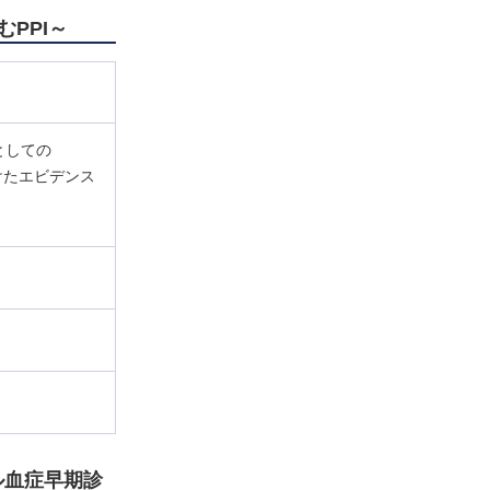
PPI～
としての
向けたエビデンス
ル血症早期診