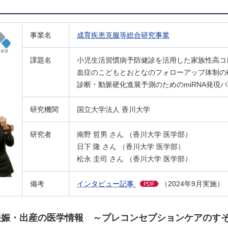
事業名
成育疾患克服等総合研究事業
課題名
小児生活習慣病予防健診を活用した家族性高コ
血症のこどもとおとなのフォローアップ体制の
診断・動脈硬化進展予測のためのmiRNA発現
研究機関
国立大学法人 香川大学
研究者
南野 哲男 さん （香川大学 医学部）
日下 隆 さん （香川大学 医学部）
松永 圭司 さん （香川大学 医学部）
備考
インタビュー記事
（2024年9月実施）
PDF
妊娠・出産の医学情報 ～プレコンセプションケアのす