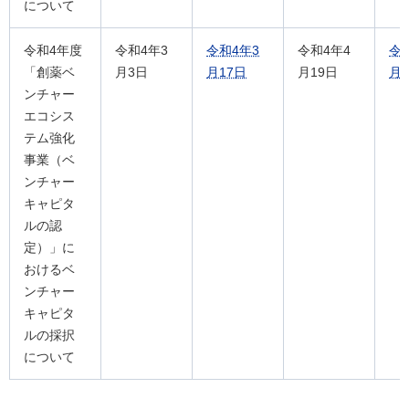
について
令和4年度
令和4年3
令和4年3
令和4年4
令
「創薬ベ
月3日
月17日
月19日
月3
ンチャー
エコシス
テム強化
事業（ベ
ンチャー
キャピタ
ルの認
定）」に
おけるベ
ンチャー
キャピタ
ルの採択
について