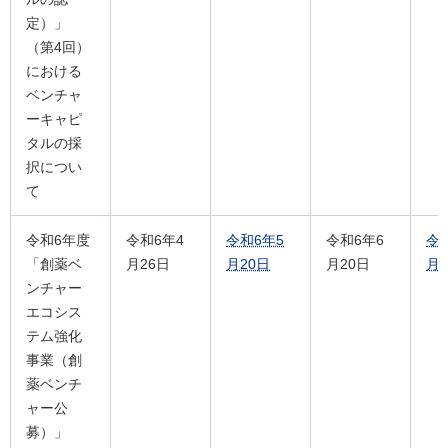
定）」
（第4回）
における
ベンチャ
ーキャピ
タルの採
択につい
て
令和6年度
令和6年4
令和6年5
令和6年6
令
「創薬ベ
月26日
月20日
月20日
月2
ンチャー
エコシス
テム強化
事業（創
薬ベンチ
ャー公
募）」