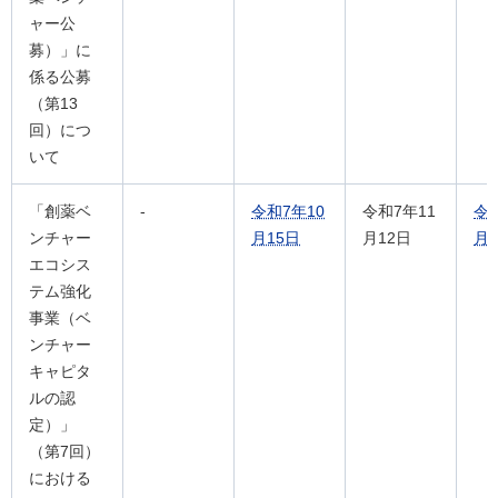
ャー公
募）」に
係る公募
（第13
回）につ
いて
「創薬ベ
-
令和7年10
令和7年11
令
ンチャー
月15日
月12日
月2
エコシス
テム強化
事業（ベ
ンチャー
キャピタ
ルの認
定）」
（第7回）
における