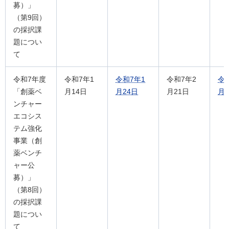
募）」
（第9回）
の採択課
題につい
て
令和7年度
令和7年1
令和7年1
令和7年2
令
「創薬ベ
月14日
月24日
月21日
月3
ンチャー
エコシス
テム強化
事業（創
薬ベンチ
ャー公
募）」
（第8回）
の採択課
題につい
て