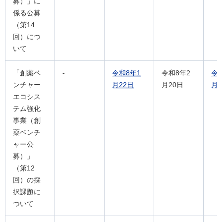
募）」に
係る公募
（第14
回）につ
いて
「創薬ベ
-
令和8年1
令和8年2
令
ンチャー
月22日
月20日
月
エコシス
テム強化
事業（創
薬ベンチ
ャー公
募）」
（第12
回）の採
択課題に
ついて