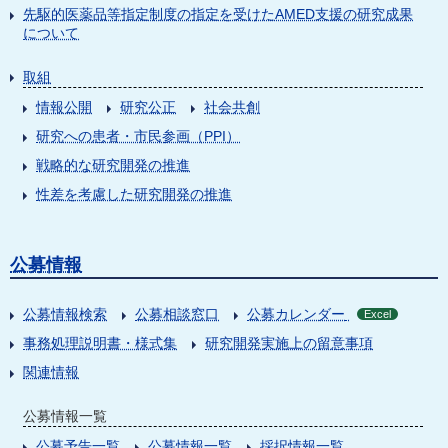
先駆的医薬品等指定制度の指定を受けたAMED支援の研究成果
について
取組
情報公開
研究公正
社会共創
研究への患者・市民参画（PPI）
戦略的な研究開発の推進
性差を考慮した研究開発の推進
公募情報
公募情報検索
公募相談窓口
公募カレンダー
Excel
事務処理説明書・様式集
研究開発実施上の留意事項
関連情報
公募情報一覧
公募予告一覧
公募情報一覧
採択情報一覧