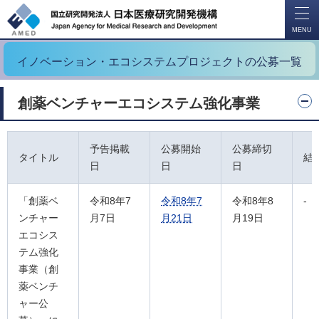
開
く
MENU
イノベーション・エコシステムプロジェクトの公募一覧
創薬ベンチャーエコシステム強化事業
予告掲載
公募開始
公募締切
タイトル
結
日
日
日
「創薬ベ
令和8年7
令和8年7
令和8年8
-
ンチャー
月7日
月21日
月19日
エコシス
テム強化
事業（創
薬ベンチ
ャー公