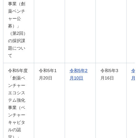
事業（創
薬ベンチ
ャー公
募）」
（第2回）
の採択課
題につい
て
令和5年度
令和5年1
令和5年2
令和5年3
令
「創薬ベ
月20日
月10日
月16日
月1
ンチャー
エコシス
テム強化
事業（ベ
ンチャー
キャピタ
ルの認
定）」