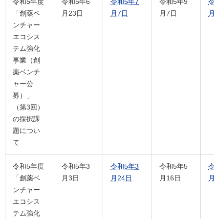
令和5年度
令和5年6
令和5年7
令和5年9
令和
「創薬ベ
月23日
月7日
月7日
月
ンチャー
エコシス
テム強化
事業（創
薬ベンチ
ャー公
募）」
（第3回）
の採択課
題につい
て
令和5年度
令和5年3
令和5年3
令和5年5
令
「創薬ベ
月3日
月24日
月16日
月2
ンチャー
エコシス
テム強化