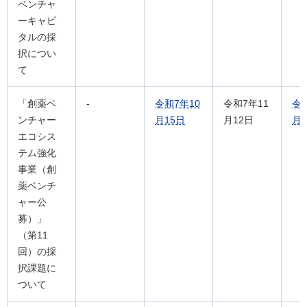
ベンチャ
ーキャピ
タルの採
択につい
て
「創薬ベ
-
令和7年10
令和7年11
令
ンチャー
月15日
月12日
月2
エコシス
テム強化
事業（創
薬ベンチ
ャー公
募）」
（第11
回）の採
択課題に
ついて