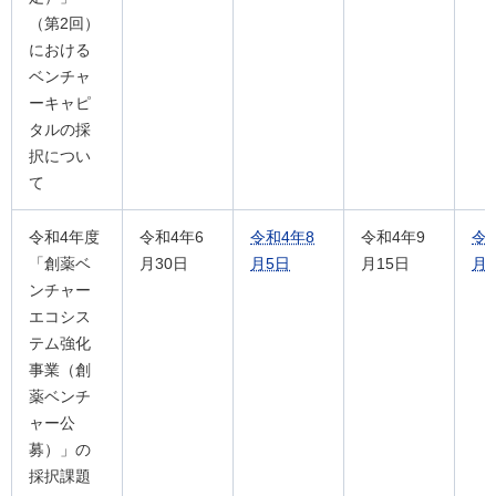
（第2回）
における
ベンチャ
ーキャピ
タルの採
択につい
て
令和4年度
令和4年6
令和4年8
令和4年9
令和
「創薬ベ
月30日
月5日
月15日
月2
ンチャー
エコシス
テム強化
事業（創
薬ベンチ
ャー公
募）」の
採択課題