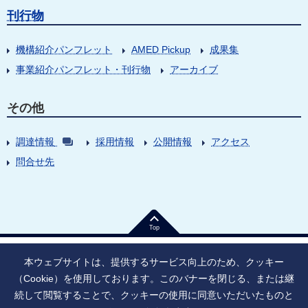
刊行物
機構紹介パンフレット
AMED Pickup
成果集
事業紹介パンフレット・刊行物
アーカイブ
その他
調達情報
採用情報
公開情報
アクセス
問合せ先
Top
本ウェブサイトは、提供するサービス向上のため、クッキー
（Cookie）を使用しております。このバナーを閉じる、または継
続して閲覧することで、クッキーの使用に同意いただいたものと
法人番号：9010005023796
東京都千代田区大手町1丁目7番1号