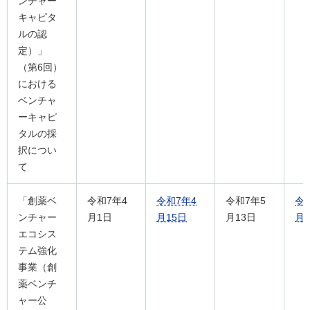
ンチャー
キャピタ
ルの認
定）」
（第6回）
における
ベンチャ
ーキャピ
タルの採
択につい
て
「創薬ベ
令和7年4
令和7年4
令和7年5
令
ンチャー
月1日
月15日
月13日
月
エコシス
テム強化
事業（創
薬ベンチ
ャー公