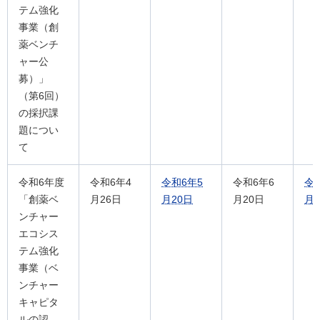
テム強化
事業（創
薬ベンチ
ャー公
募）」
（第6回）
の採択課
題につい
て
令和6年度
令和6年4
令和6年5
令和6年6
令
「創薬ベ
月26日
月20日
月20日
月2
ンチャー
エコシス
テム強化
事業（ベ
ンチャー
キャピタ
ルの認