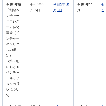
令和5年度
令和5年9
令和5年10
令和5年11
令
「創薬ベ
月15日
月6日
月22日
月1
ンチャー
エコシス
テム強化
事業（ベ
ンチャー
キャピタ
ルの認
定）」
（第3回）
における
ベンチャ
ーキャピ
タルの採
択につい
て