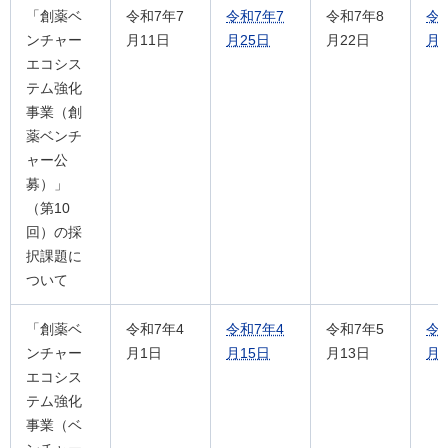
「創薬ベ
令和7年7
令和7年7
令和7年8
令和
ンチャー
月11日
月25日
月22日
月
エコシス
テム強化
事業（創
薬ベンチ
ャー公
募）」
（第10
回）の採
択課題に
ついて
「創薬ベ
令和7年4
令和7年4
令和7年5
令
ンチャー
月1日
月15日
月13日
月
エコシス
テム強化
事業（ベ