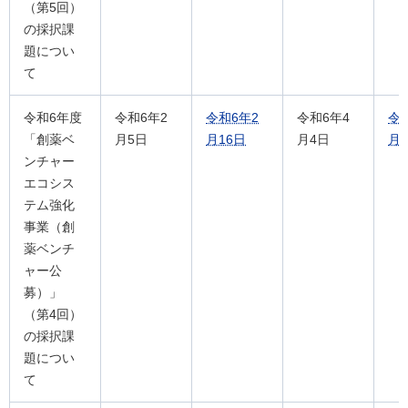
（第5回）
の採択課
題につい
て
令和6年度
令和6年2
令和6年2
令和6年4
令
「創薬ベ
月5日
月16日
月4日
月1
ンチャー
エコシス
テム強化
事業（創
薬ベンチ
ャー公
募）」
（第4回）
の採択課
題につい
て