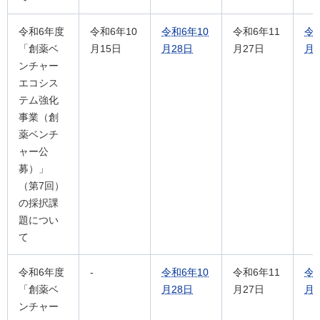
令和6年度
令和6年10
令和6年10
令和6年11
令
「創薬ベ
月15日
月28日
月27日
月1
ンチャー
エコシス
テム強化
事業（創
薬ベンチ
ャー公
募）」
（第7回）
の採択課
題につい
て
令和6年度
-
令和6年10
令和6年11
令
「創薬ベ
月28日
月27日
月1
ンチャー