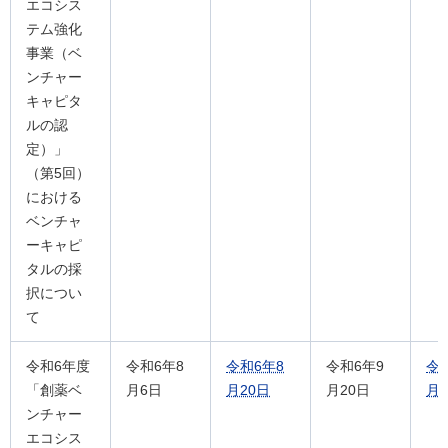
エコシス
テム強化
事業（ベ
ンチャー
キャピタ
ルの認
定）」
（第5回）
における
ベンチャ
ーキャピ
タルの採
択につい
て
令和6年度
令和6年8
令和6年8
令和6年9
令和
「創薬ベ
月6日
月20日
月20日
月1
ンチャー
エコシス