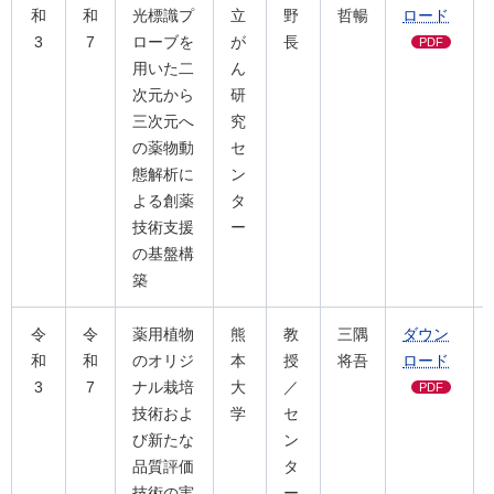
和
和
光標識プ
立
野
哲暢
ロード
3
7
ローブを
が
長
PDF
⽤いた⼆
ん
次元から
研
三次元へ
究
の薬物動
セ
態解析に
ン
よる創薬
タ
技術⽀援
ー
の基盤構
築
令
令
薬用植物
熊
教
三隅
ダウン
和
和
のオリジ
本
授
将吾
ロード
3
7
ナル栽培
大
／
PDF
技術およ
学
セ
び新たな
ン
品質評価
タ
技術の実
ー