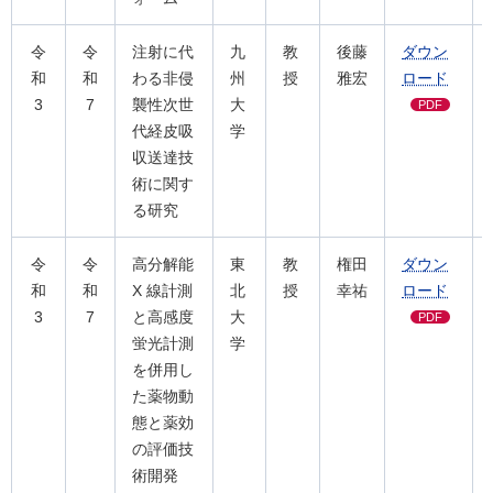
令
令
注射に代
九
教
後藤
ダウン
和
和
わる非侵
州
授
雅宏
ロード
3
7
襲性次世
大
PDF
代経皮吸
学
収送達技
術に関す
る研究
令
令
高分解能
東
教
権田
ダウン
和
和
X 線計測
北
授
幸祐
ロード
3
7
と高感度
大
PDF
蛍光計測
学
を併用し
た薬物動
態と薬効
の評価技
術開発