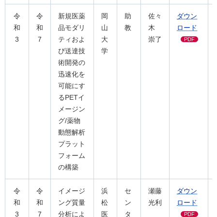
令
令
新規医薬
岡
助
佐々
ダウン
和
和
品モダリ
山
教
木
ロード
3
7
ティおよ
大
崇了
PDF
び送達技
学
術開発の
迅速化を
可能にす
るPETイ
メージン
グ/薬物
動態解析
プラット
フォーム
の構築
令
令
イメージ
浜
セ
瀬藤
ダウン
和
和
ング質量
松
ン
光利
ロード
3
7
分析によ
医
タ
PDF