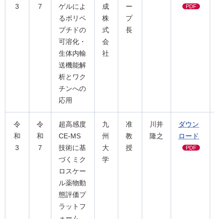
3
7
ゲルによ
成
ー
PDF
るポリペ
株
プ
プチドの
式
長
可溶化・
会
生体内輸
社
送機能解
析とワク
チンへの
応用
令
令
超高感度
九
准
川井
ダウン
和
和
CE-MS
州
教
隆之
ロード
3
7
技術に基
大
授
PDF
づくミク
学
ロスケー
ル薬物動
態評価プ
ラットフ
ォーム