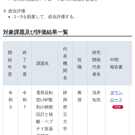
総合評価
1～5を勘案して、総合評価する。
対象課題及び評価結果一覧
代
開
終
研究
表
始
了
役
開発
中間
課題名
機
年
年
職
代表
報告書
関
度
度
者名
名
令
令
電荷反転
静
教
浅井
ダウン
和
和
型LNP製
岡
授
知浩
ロード
3
7
剤の精密
県
PDF
設計と核
立
酸・ペプ
大
チド医薬
学