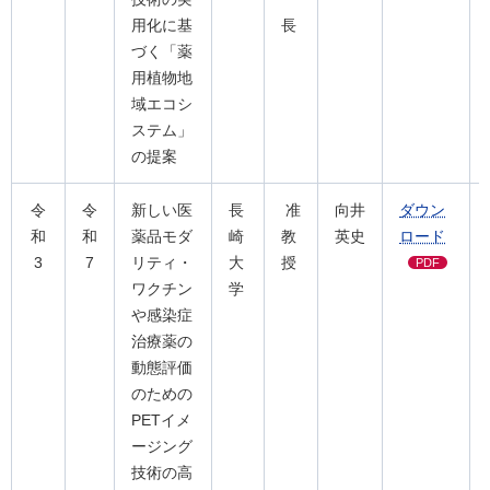
用化に基
長
づく「薬
用植物地
域エコシ
ステム」
の提案
令
令
新しい医
長
准
向井
ダウン
和
和
薬品モダ
崎
教
英史
ロード
3
7
リティ・
大
授
PDF
ワクチン
学
や感染症
治療薬の
動態評価
のための
PETイメ
ージング
技術の高