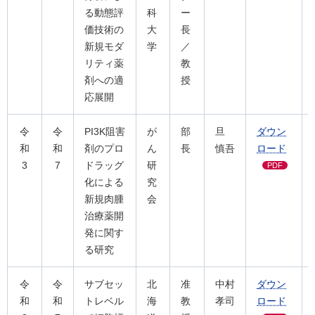
る動態評
科
ー
価技術の
大
長
新規モダ
学
／
リティ薬
教
剤への適
授
応展開
令
令
PI3K阻害
が
部
旦
ダウン
和
和
剤のプロ
ん
長
慎吾
ロード
3
7
ドラッグ
研
PDF
化による
究
新規肉腫
会
治療薬開
発に関す
る研究
令
令
サブセッ
北
准
中村
ダウン
和
和
トレベル
海
教
孝司
ロード