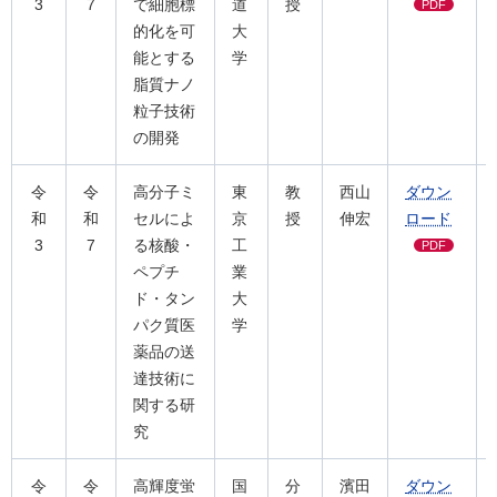
3
7
で細胞標
道
授
PDF
的化を可
大
能とする
学
脂質ナノ
粒子技術
の開発
令
令
高分子ミ
東
教
西山
ダウン
和
和
セルによ
京
授
伸宏
ロード
3
7
る核酸・
工
PDF
ペプチ
業
ド・タン
大
パク質医
学
薬品の送
達技術に
関する研
究
令
令
⾼輝度蛍
国
分
濱田
ダウン