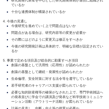
研究開発代表者を中心とした研究開発体制が適切に組織され
ているか
十分な連携体制が構築されているか
今後の見通し
今後研究を進めていく上で問題点はないか
問題点がある場合は、研究内容等の変更が必要か
その際にはどのように変更又は修正をすべきか
今後の研究開発計画は具体的で、明確な目標が設定されてい
るか
事業で定める項目及び総合的に勘案すべき項目
創薬の基盤として汎用性（応用性）が認められたか
創薬の基盤として継続・発展性が認められたか
生命倫理、安全対策に対する法令等を遵守しているか
若手研究者のキャリアパス支援が図られているか
必要な知的財産権等の確保がなされた上で、専門学術雑誌へ
の発表並びに学会での講演及び発表など科学技術コミュニケ
ーション活動（アウトリーチ活動）が図られているか
計画の見直し、中断・中止等の措置が必要か