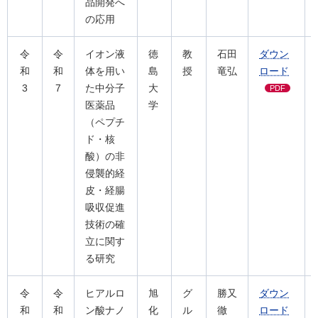
品開発へ
の応用
令
令
イオン液
徳
教
石田
ダウン
和
和
体を用い
島
授
竜弘
ロード
3
7
た中分子
大
PDF
医薬品
学
（ペプチ
ド・核
酸）の非
侵襲的経
皮・経腸
吸収促進
技術の確
立に関す
る研究
令
令
ヒアルロ
旭
グ
勝又
ダウン
和
和
ン酸ナノ
化
ル
徹
ロード