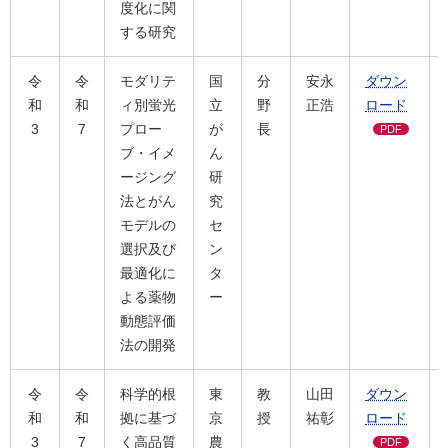
度化に関
する研究
令
令
モダリテ
国
分
安永
ダウン
和
和
ィ別蛍光
立
野
正浩
ロード
3
7
プロー
が
長
PDF
ブ・イメ
ん
ージング
研
法とがん
究
モデルの
セ
選択及び
ン
最適化に
タ
よる薬物
ー
動態評価
法の開発
令
令
科学的根
東
教
山田
ダウン
和
和
拠に基づ
京
授
祐彰
ロード
3
7
く高品質
農
PDF