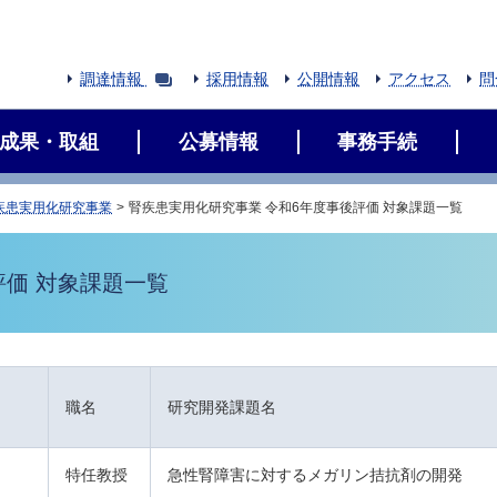
調達情報
採用情報
公開情報
アクセス
問
成果・取組
公募情報
事務手続
疾患実用化研究事業
腎疾患実用化研究事業 令和6年度事後評価 対象課題一覧
評価 対象課題一覧
職名
研究開発課題名
特任教授
急性腎障害に対するメガリン拮抗剤の開発