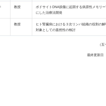
学
教授
ポドサイトDNA損傷に起因する病原性メモリー
にした治療法開発
教授
ヒト腎臓病における３次リンパ組織の役割の解
対象としての蓋然性の検討
（五
最終更新日 