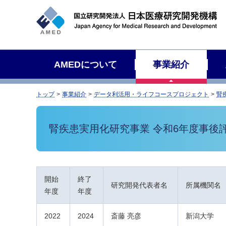
サ
イ
ト
内
検
AMEDについて
事業紹介
索
トップ
事業紹介
データ利活用・ライフコースプロジェクト
腎
腎疾患実用化研究事業 令和6年度事後
開始
終了
研究開発代表者名
所属機関名
年度
年度
2022
2024
斎藤 亮彦
新潟大学