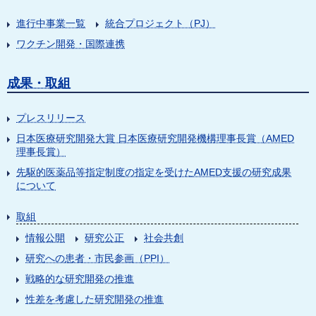
進行中事業一覧
統合プロジェクト（PJ）
ワクチン開発・国際連携
成果・取組
プレスリリース
日本医療研究開発大賞 日本医療研究開発機構理事長賞（AMED
理事長賞）
先駆的医薬品等指定制度の指定を受けたAMED支援の研究成果
について
取組
情報公開
研究公正
社会共創
研究への患者・市民参画（PPI）
戦略的な研究開発の推進
性差を考慮した研究開発の推進