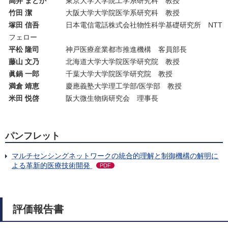
高井 まどか
東京大学大学院工学系研究科 教授
竹田 潔
大阪大学大学院医学系研究科 教授
塚田 信吾
日本電信電話株式会社物性科学基礎研究所 NTT
フェロー
平松 隆司
神戸医療産業都市推進機構 客員部長
藤山 文乃
北海道大学大学院医学研究院 教授
眞鍋 一郎
千葉大学大学院医学研究院 教授
満倉 靖恵
慶應義塾大学理工学部/医学部 教授
米田 悦啓
阪大微生物病研究会 理事長
パンフレット
マルチセンシングネットワークの統合的理解と制御機構の解明に
よる革新的医療技術開発
PDF
評価報告書