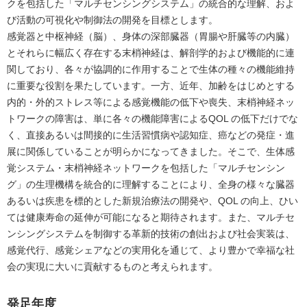
クを包括した「マルチセンシングシステム」の統合的な理解、およ
び活動の可視化や制御法の開発を目標とします。
感覚器と中枢神経（脳）、身体の深部臓器（胃腸や肝臓等の内臓）
とそれらに幅広く存在する末梢神経は、解剖学的および機能的に連
関しており、各々が協調的に作用することで生体の種々の機能維持
に重要な役割を果たしています。一方、近年、加齢をはじめとする
内的・外的ストレス等による感覚機能の低下や喪失、末梢神経ネッ
トワークの障害は、単に各々の機能障害によるQOL の低下だけでな
く、直接あるいは間接的に生活習慣病や認知症、癌などの発症・進
展に関係していることが明らかになってきました。そこで、生体感
覚システム・末梢神経ネットワークを包括した「マルチセンシン
グ」の生理機構を統合的に理解することにより、全身の様々な臓器
あるいは疾患を標的とした新規治療法の開発や、QOL の向上、ひい
ては健康寿命の延伸が可能になると期待されます。また、マルチセ
ンシングシステムを制御する革新的技術の創出および社会実装は、
感覚代行、感覚シェアなどの実用化を通じて、より豊かで幸福な社
会の実現に大いに貢献するものと考えられます。
発足年度