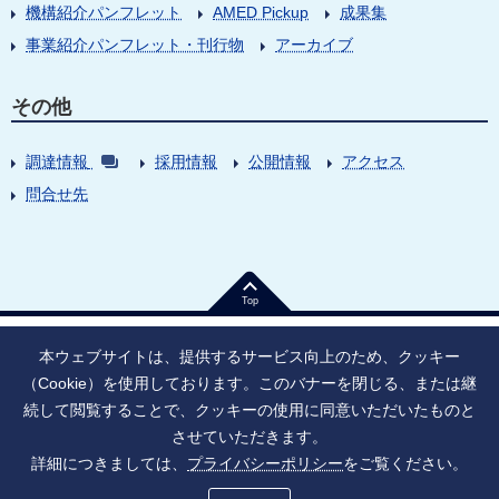
機構紹介パンフレット
AMED Pickup
成果集
事業紹介パンフレット・刊行物
アーカイブ
その他
調達情報
採用情報
公開情報
アクセス
問合せ先
Top
本ウェブサイトは、提供するサービス向上のため、クッキー
（Cookie）を使用しております。このバナーを閉じる、または継
続して閲覧することで、クッキーの使用に同意いただいたものと
法人番号：9010005023796
東京都千代田区大手町1丁目7番1号
させていただきます。
情報公開
寄附のお願い
ご利用上の注意
詳細につきましては、
プライバシーポリシー
をご覧ください。
ソーシャル・ネットワーキング・サービス運用ポリシー
プライバシーポリシー
アクセシビリティ
サイトマップ