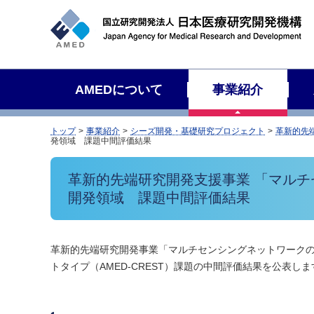
サ
イ
ト
内
検
AMEDについて
事業紹介
索
トップ
事業紹介
シーズ開発・基礎研究プロジェクト
革新的先
発領域 課題中間評価結果
革新的先端研究開発支援事業 「マル
開発領域 課題中間評価結果
革新的先端研究開発事業「マルチセンシングネットワーク
トタイプ（AMED-CREST）課題の中間評価結果を公表しま