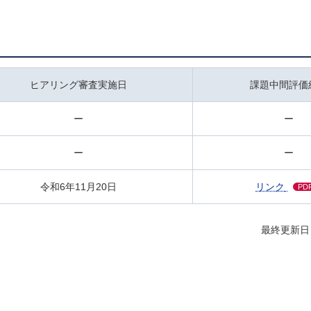
ヒアリング審査実施日
課題中間評価
ー
ー
ー
ー
令和6年11月20日
リンク
PD
最終更新日