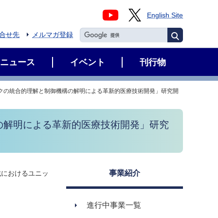
English Site
合せ先
メルマガ登録
ニュース
イベント
刊行物
クの統合的理解と制御機構の解明による革新的医療技術開発」研究開
の解明による革新的医療技術開発」研究
事業紹介
域におけるユニッ
進行中事業一覧