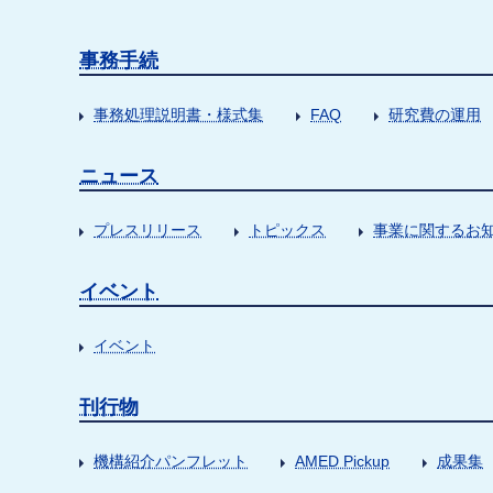
事務手続
事務処理説明書・様式集
FAQ
研究費の運用
ニュース
プレスリリース
トピックス
事業に関するお
イベント
イベント
刊行物
機構紹介パンフレット
AMED Pickup
成果集