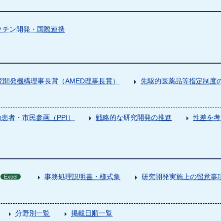
クチン開発・国際連携
究開発機構理事長賞（AMED理事長賞）
先駆的医薬品等指定制度の
患者・市民参画（PPI）
戦略的な研究開発の推進
性差を考
事務処理説明書・様式集
研究開発実施上の留意事
Excel
分野別一覧
掲載日順一覧