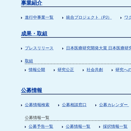
事業紹介
進行中事業一覧
統合プロジェクト（PJ）
ワ
成果・取組
プレスリリース
日本医療研究開発大賞 日本医療研
取組
情報公開
研究公正
社会共創
研究への
公募情報
公募情報検索
公募相談窓口
公募カレンダー
公募情報一覧
公募予告一覧
公募情報一覧
採択情報一覧