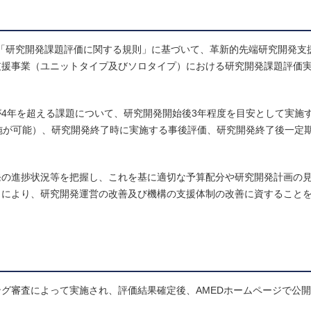
EDの「研究開発課題評価に関する規則」に基づいて、革新的先端研究開発
支援事業（ユニットタイプ及びソロタイプ）における研究開発課題評価
4年を超える課題について、研究開発開始後3年程度を目安として実施す
実施が可能）、研究開発終了時に実施する事後評価、研究開発終了後一定
発の進捗状況等を把握し、これを基に適切な予算配分や研究開発計画の
とにより、研究開発運営の改善及び機構の支援体制の改善に資すること
グ審査によって実施され、評価結果確定後、AMEDホームページで公