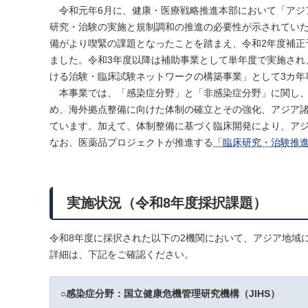
令和元年6月に、健康・医療戦略推進本部において「アジ
研究・治験の実施と規制調和の推進の必要性が示されていた
備がより喫緊の課題となったことを踏まえ、令和2年度補正
ました。令和3年度以降は補助事業として単年度で実施され
ける治験・臨床試験ネットワークの構築事業」として3カ年
本事業では、「感染症分野」と「非感染症分野」に関し、
め、海外拠点整備に向けた体制の確立とその強化、アジア
ています。加えて、体制整備に基づく臨床開発により、ア
なお、医薬品プロジェクトが推進する
「臨床研究・治験推
実施状況（令和8年度採択課題）
令和8年度に採択された以下の2機関において、アジア地域
詳細は、下記をご確認ください。
○感染症分野：国立健康危機管理研究機構（JIHS）