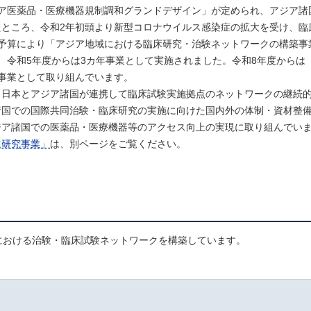
ア医薬品・医療機器規制調和グランドデザイン」が定められ、アジア諸
ところ、令和2年初頭より新型コロナウイルス感染症の拡大を受け、臨
予算により「アジア地域における臨床研究・治験ネットワークの構築事
、令和5年度からは3カ年事業として実施されました。令和8年度からは
事業として取り組んでいます。
日本とアジア諸国が連携して臨床試験実施拠点のネットワークの継続
諸国での国際共同治験・臨床研究の実施に向けた国内外の体制・資材整
ジア諸国での医薬品・医療機器等のアクセス向上の実現に取り組んでい
進研究事業」
は、別ページをご覧ください。
における治験・臨床試験ネットワークを構築しています。