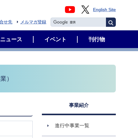
English Site
合せ先
メルマガ登録
ニュース
イベント
刊行物
事業）
事業紹介
進行中事業一覧