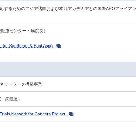
応するためのアジア諸国および本邦アカデミアとの国際AROアライア
際医療センター・病院長）
 for Southeast & East Asia)
ネットワーク構築事業
院・病院長）
Trials Network for Cancers Project