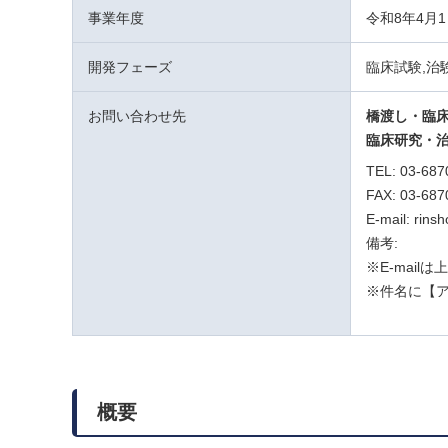
事業年度
令和8年4月1
開発フェーズ
臨床試験,治
お問い合わせ先
橋渡し・臨
臨床研究・
TEL: 03-687
FAX: 03-687
E-mail: rins
備考:
※E-mail
※件名に【
概要