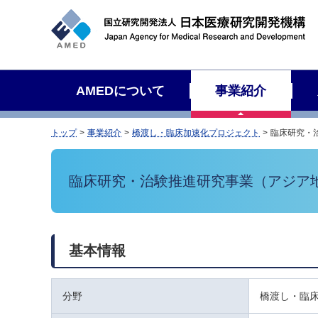
サ
イ
ト
内
検
AMEDについて
事業紹介
索
トップ
事業紹介
橋渡し・臨床加速化プロジェクト
臨床研究・
臨床研究・治験推進研究事業（アジア
基本情報
分野
橋渡し・臨