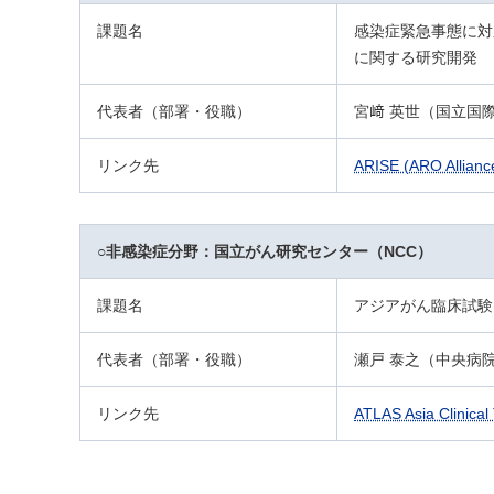
課題名
感染症緊急事態に対
に関する研究開発
代表者（部署・役職）
宮﨑 英世（国立国
リンク先
ARISE (ARO Alliance
○非感染症分野：国立がん研究センター（NCC）
課題名
アジアがん臨床試験
代表者（部署・役職）
瀬戸 泰之（中央病
リンク先
ATLAS Asia Clinical 