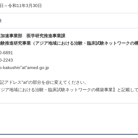
日～令和11年3月30日
験
床加速事業部 医学研究推進事業課
治験推進研究事業（アジア地域における治験・臨床試験ネットワークの
0-6891
0-2243
ho-kakushin"at"amed.go.jp
は上記アドレス"at"の部分を@に変えてください。
アジア地域における治験・臨床試験ネットワークの構築事業】と記載し