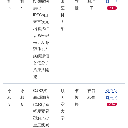
和
和
び類縁疾
田
教
真理
ロード
3
5
患の
医
授
子
PDF
iPSCs由
科
来三次元
大
培養法に
学
よる疾患
モデルを
駆使した
病態評価
と低分子
治療法開
発
令
令
GJB2変
順
准
神谷
ダウン
和
和
異型難聴
天
教
和作
ロード
3
5
における
堂
授
PDF
軽度変異
大
型および
学
重度変異