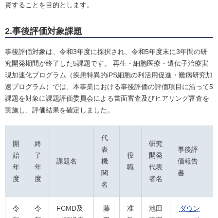
資することを目的とします。
2.事後評価対象課題
事後評価対象は、令和3年度に採択され、令和5年度末に3年間の研
究開発期間が終了した5課題です。 再生・細胞医療・遺伝子治療実
現加速化プログラム（疾患特異的iPS細胞の利活用促進・難病研究加
速プログラム）では、本事業における事後評価の評価項目に沿って5
課題を対象に課題評価委員会による書面審査及びヒアリング審査を
実施し、評価結果を確定しました。
代
開
終
研究
表
事後評
始
了
役
開発
課題名
機
価報告
年
年
職
代表
関
書
度
度
者名
名
令
令
FCMD及
藤
准
池田
ダウン