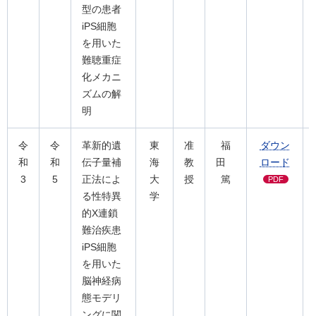
型の患者
iPS細胞
を用いた
難聴重症
化メカニ
ズムの解
明
令
令
革新的遺
東
准
福
ダウン
和
和
伝子量補
海
教
田
ロード
3
5
正法によ
大
授
篤
PDF
る性特異
学
的X連鎖
難治疾患
iPS細胞
を用いた
脳神経病
態モデリ
ングに関