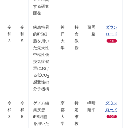
する研究
開発
令
令
疾患特異
神
特
藤岡
ダウン
和
和
的iPS細
戸
命
一路
ロード
3
5
胞を用い
大
教
PDF
た先天性
学
授
中枢性低
換気症候
群におけ
る低CO
2
感受性の
分子機構
令
令
ゲノム編
京
特
峰晴
ダウン
和
和
集疾患
都
定
陽平
ロード
3
5
iPS細胞
大
准
PDF
を用いた
学
教