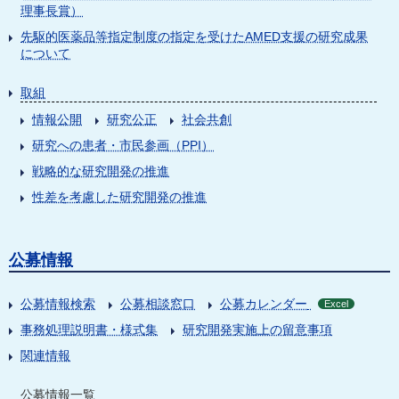
理事長賞）
先駆的医薬品等指定制度の指定を受けたAMED支援の研究成果
について
取組
情報公開
研究公正
社会共創
研究への患者・市民参画（PPI）
戦略的な研究開発の推進
性差を考慮した研究開発の推進
公募情報
公募情報検索
公募相談窓口
公募カレンダー
Excel
事務処理説明書・様式集
研究開発実施上の留意事項
関連情報
公募情報一覧