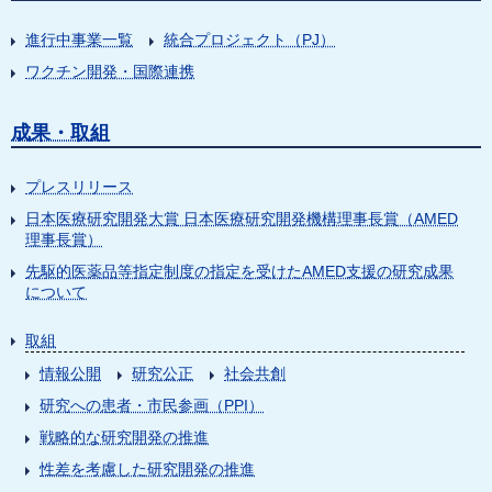
進行中事業一覧
統合プロジェクト（PJ）
ワクチン開発・国際連携
成果・取組
プレスリリース
日本医療研究開発大賞 日本医療研究開発機構理事長賞（AMED
理事長賞）
先駆的医薬品等指定制度の指定を受けたAMED支援の研究成果
について
取組
情報公開
研究公正
社会共創
研究への患者・市民参画（PPI）
戦略的な研究開発の推進
性差を考慮した研究開発の推進