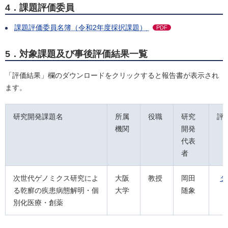
4．課題評価委員
課題評価委員名簿（令和2年度採択課題）
PDF
5．対象課題及び事後評価結果一覧
「評価結果」欄のダウンロードをクリックすると報告書が表示され
ます。
研究開発課題名
所属
役職
研究
評
機関
開発
代表
者
次世代ゲノミクス研究によ
大阪
教授
岡田
ダ
る乾癬の疾患病態解明・個
大学
随象
別化医療・創薬