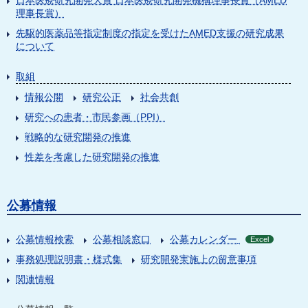
日本医療研究開発大賞 日本医療研究開発機構理事長賞（AMED
理事長賞）
先駆的医薬品等指定制度の指定を受けたAMED支援の研究成果
について
取組
情報公開
研究公正
社会共創
研究への患者・市民参画（PPI）
戦略的な研究開発の推進
性差を考慮した研究開発の推進
公募情報
公募情報検索
公募相談窓口
公募カレンダー
Excel
事務処理説明書・様式集
研究開発実施上の留意事項
関連情報