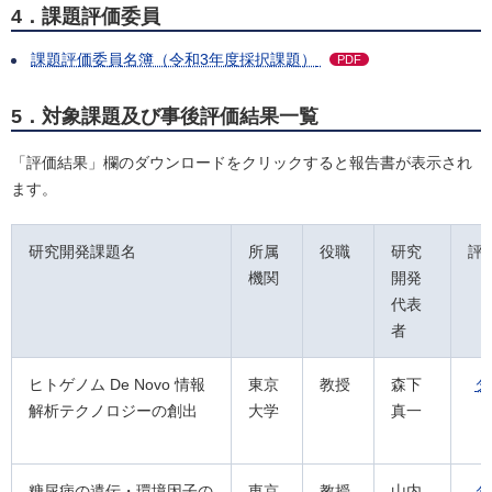
4．課題評価委員
課題評価委員名簿（令和3年度採択課題）
PDF
5．対象課題及び事後評価結果一覧
「評価結果」欄のダウンロードをクリックすると報告書が表示され
ます。
研究開発課題名
所属
役職
研究
評
機関
開発
代表
者
ヒトゲノム De Novo 情報
東京
教授
森下
ダ
解析テクノロジーの創出
大学
真一
糖尿病の遺伝・環境因子の
東京
教授
山内
ダ