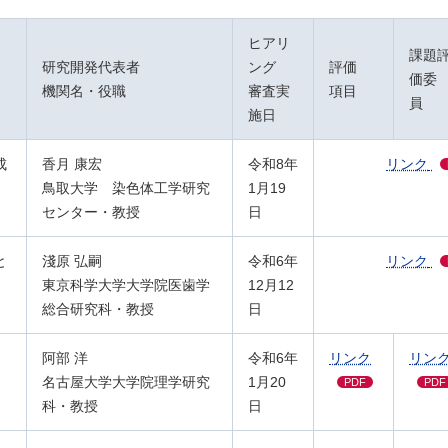
ヒアリ
課題
研究開発代表者
ング
評価
価委
機関名・役職
審査実
項目
施日
成
香月 康宏
令和8年
リンク
鳥取大学 染色体工学研究
1月19
センター・教授
日
と
淺原 弘嗣
令和6年
リンク
東京科学大学大学院医歯学
12月12
総合研究科・教授
日
阿部 洋
令和6年
リンク
リン
名古屋大学大学院理学研究
1月20
PDF
PDF
科・教授
日