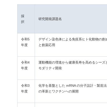
採
研究開発課題名
択
令和5
デザイン染色体による免疫系ヒト化動物の創
年度
と創薬応用
令和4
運動機能の増進から健康長寿を高めるシーズ
年度
モダリティ開発
令和3
化学を基盤とした mRNA の分子設計・製造法
年度
の革新とワクチンへの展開