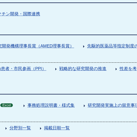
クチン開発・国際連携
究開発機構理事長賞（AMED理事長賞）
先駆的医薬品等指定制度の
患者・市民参画（PPI）
戦略的な研究開発の推進
性差を考
事務処理説明書・様式集
研究開発実施上の留意事
Excel
分野別一覧
掲載日順一覧