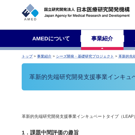
サ
イ
ト
内
検
AMEDについて
事業紹介
索
トップ
事業紹介
シーズ開発・基礎研究プロジェクト
革新的先
革新的先端研究開発支援事業インキュベ
革新的先端研究開発支援事業インキュベートタイプ（LEA
1．課題中間評価の趣旨