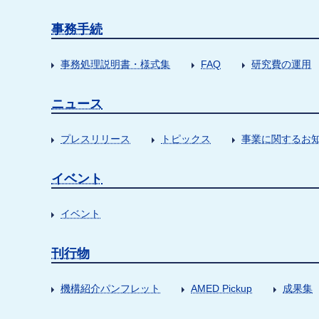
事務手続
事務処理説明書・様式集
FAQ
研究費の運用
ニュース
プレスリリース
トピックス
事業に関するお
イベント
イベント
刊行物
機構紹介パンフレット
AMED Pickup
成果集