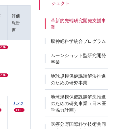
ジェクト
評
評価
革新的先端研究開発支援事
報告
業
員
書
脳神経科学統合プログラム
PDF
ムーンショット型研究開発
事業
PDF
地球規模保健課題解決推進
のための研究事業
地球規模保健課題解決推進
ク
リンク
のための研究事業（日米医
学協力計画）
PDF
医療分野国際科学技術共同