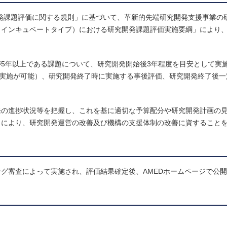
究開発課題評価に関する規則」に基づいて、革新的先端研究開発支援事業の
（インキュベートタイプ）における研究開発課題評価実施要綱」により
5年以上である課題について、研究開発開始後3年程度を目安として実
づき実施が可能）、研究開発終了時に実施する事後評価、研究開発終了後
発の進捗状況等を把握し、これを基に適切な予算配分や研究開発計画の
とにより、研究開発運営の改善及び機構の支援体制の改善に資すること
グ審査によって実施され、評価結果確定後、AMEDホームページで公