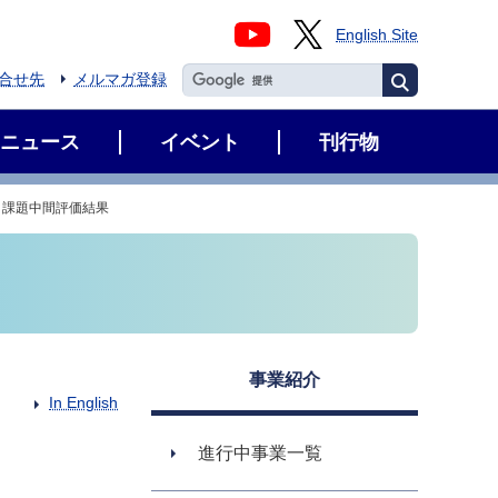
English Site
合せ先
メルマガ登録
ニュース
イベント
刊行物
 課題中間評価結果
事業紹介
In English
進行中事業一覧