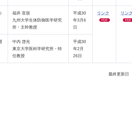
の
福井 宣規
平成30
リンク
リン
九州大学生体防御医学研究
年3月6
PDF
PDF
所・主幹教授
日
開
中内 啓光
平成30
東京大学医科学研究所・特
年2月
任教授
26日
最終更新日 