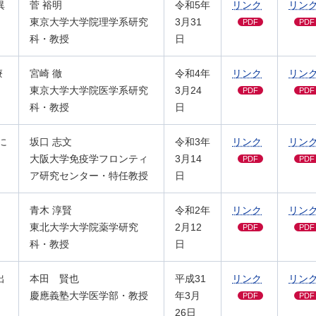
異
菅 裕明
令和5年
リンク
リン
東京大学大学院理学系研究
3月31
PDF
PDF
科・教授
日
療
宮崎 徹
令和4年
リンク
リン
東京大学大学院医学系研究
3月24
PDF
PDF
科・教授
日
に
坂口 志文
令和3年
リンク
リン
大阪大学免疫学フロンティ
3月14
PDF
PDF
ア研究センター・特任教授
日
青木 淳賢
令和2年
リンク
リン
東北大学大学院薬学研究
2月12
PDF
PDF
科・教授
日
出
本田 賢也
平成31
リンク
リン
慶應義塾大学医学部・教授
年3月
PDF
PDF
26日