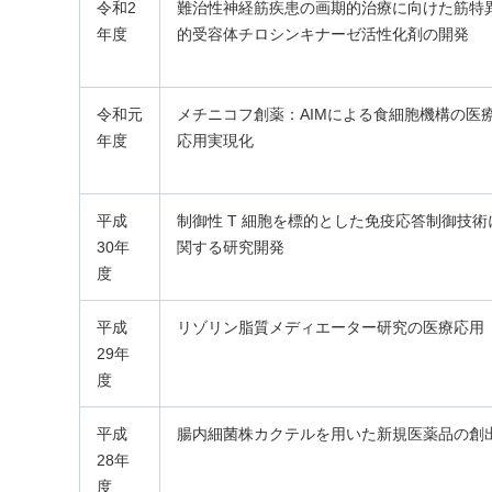
令和2
難治性神経筋疾患の画期的治療に向けた筋特
年度
的受容体チロシンキナーゼ活性化剤の開発
令和元
メチニコフ創薬：AIMによる食細胞機構の医
年度
応用実現化
平成
制御性 T 細胞を標的とした免疫応答制御技術
30年
関する研究開発
度
平成
リゾリン脂質メディエーター研究の医療応用
29年
度
平成
腸内細菌株カクテルを用いた新規医薬品の創
28年
度