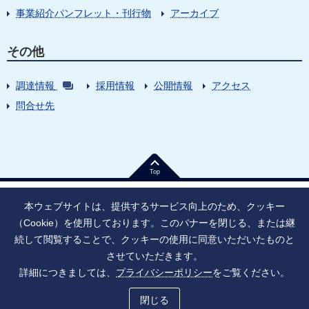
事業紹介パンフレット・刊行物
アーカイブ
その他
調達情報
採用情報
公開情報
アクセス
問合せ先
Top
本ウェブサイトは、提供するサービス向上のため、クッキー
（Cookie）を使用しております。このバナーを閉じる、または継
続して閲覧することで、クッキーの使用に同意いただいたものと
法人番号：9010005023796
東京都千代田区大手町1丁目7番1号
させていただきます。
情報公開
寄附のお願い
ご利用上の注意
詳細につきましては、
プライバシーポリシー
をご覧ください。
ソーシャル・ネットワーキング・サービス運用ポリシー
プライバシーポリシー
アクセシビリティ
サイトマップ
閉じる