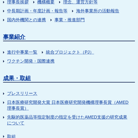
理事長挨拶
機構概要
理念、運営方針等
中長期計画・年度計画・報告等
海外事業所の活動報告
国内外機関との連携
事業・推進部門
事業紹介
進行中事業一覧
統合プロジェクト（PJ）
ワクチン開発・国際連携
成果・取組
プレスリリース
日本医療研究開発大賞 日本医療研究開発機構理事長賞（AMED
理事長賞）
先駆的医薬品等指定制度の指定を受けたAMED支援の研究成果
について
取組