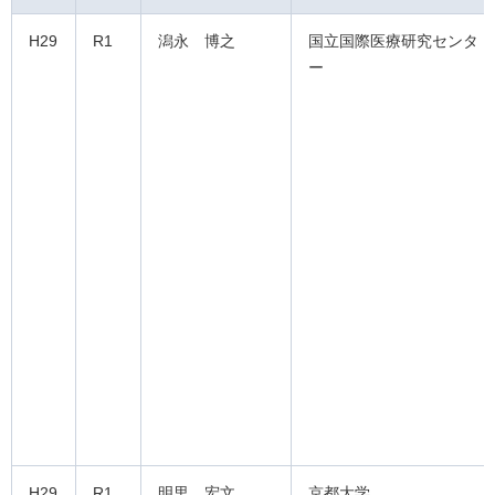
H29
R1
潟永 博之
国立国際医療研究センタ
ー
H29
R1
明里 宏文
京都大学