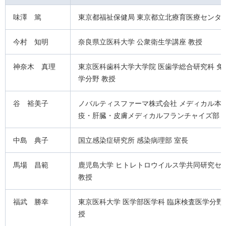
味澤 篤
東京都福祉保健局 東京都立北療育医療センター
今村 知明
奈良県立医科大学 公衆衛生学講座 教授
神奈木 真理
東京医科歯科大学大学院 医歯学総合研究科 免
学分野 教授
谷 裕美子
ノバルティスファーマ株式会社 メディカル本部
疫・肝臓・皮膚メディカルフランチャイズ部
中島 典子
国立感染症研究所 感染病理部 室長
馬場 昌範
鹿児島大学 ヒトレトロウイルス学共同研究セ
教授
福武 勝幸
東京医科大学 医学部医学科 臨床検査医学分野
授