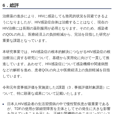
6．総評
治療薬の進歩により、HIVに感染しても致死的状況を回避できるよ
うになりましたが、HIV感染症自体は治癒することはなく、現在の
HIV治療には長期の薬剤服用が必用となります。そのため、感染者
のQOLの向上、医療経済上の負担軽減から、完治を目指した研究が
重要な課題となっています。
本研究事業では、HIV感染症の根本的解決につながるHIV感染症の根
治療法に資する研究について、基礎から実用化に向けて一貫して推
進しています。あわせて、HIV感染症について感染機構や関連病態
などの解析を進め、患者QOLの向上や医療経済上の負担軽減を目指
しています。
令和元年度事後評価を実施資した2課題（3．事後評価対象課題）に
ついて、特に顕著な成果について記載いたします。
日本人HIV感染者の生活習慣病の中で慢性腎疾患が最重要である
が、TDFの使用が尿細管障害を主体としてその発生に大きな影響
を与えていることを示した。正確な腎機能のモニタリングにシス