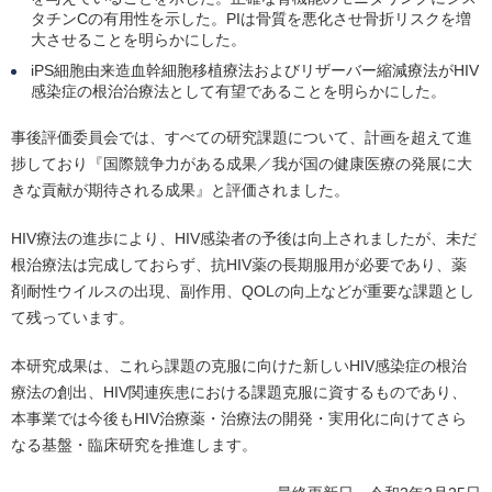
タチンCの有用性を示した。PIは骨質を悪化させ骨折リスクを増
大させることを明らかにした。
iPS細胞由来造血幹細胞移植療法およびリザーバー縮減療法がHIV
感染症の根治治療法として有望であることを明らかにした。
事後評価委員会では、すべての研究課題について、計画を超えて進
捗しており『国際競争力がある成果／我が国の健康医療の発展に大
きな貢献が期待される成果』と評価されました。
HIV療法の進歩により、HIV感染者の予後は向上されましたが、未だ
根治療法は完成しておらず、抗HIV薬の長期服用が必要であり、薬
剤耐性ウイルスの出現、副作用、QOLの向上などが重要な課題とし
て残っています。
本研究成果は、これら課題の克服に向けた新しいHIV感染症の根治
療法の創出、HIV関連疾患における課題克服に資するものであり、
本事業では今後もHIV治療薬・治療法の開発・実用化に向けてさら
なる基盤・臨床研究を推進します。