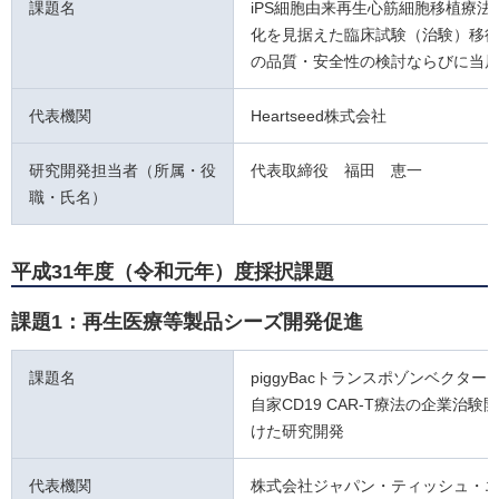
課題名
iPS細胞由来再生心筋細胞移植療法
化を見据えた臨床試験（治験）移
の品質・安全性の検討ならびに当
代表機関
Heartseed株式会社
研究開発担当者（所属・役
代表取締役 福田 恵一
職・氏名）
平成31年度（令和元年）度採択課題
課題1：再生医療等製品シーズ開発促進
課題名
piggyBacトランスポゾンベクター
自家CD19 CAR-T療法の企業治験
けた研究開発
代表機関
株式会社ジャパン・ティッシュ・