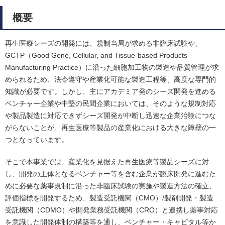
概要
再生医療シーズの開発には、規制当局が求める非臨床試験や、
GCTP（Good Gene, Cellular, and Tissue-based Products
Manufacturing Practice）に沿った細胞加工物の製造や品質管理が求
められるため、法令遵守や産業化可能な製造工程等、高度な専門的
知識が必要です。しかし、主にアカデミア発のシーズ開発を進める
ベンチャー企業や中堅の民間企業においては、そのような規制対応
や製品製造に対応できずシーズ開発が中断し迅速な企業治験につな
がらないことが、再生医療等製品の産業化における大きな障壁の一
つとなっています。
そこで本事業では、産業化を見据えた再生医療等製品シーズに対
し、開発の主体となるベンチャー等を含む企業が臨床開発に進むた
めに必要な薬事規制に沿った非臨床試験の実施や製造方法の確立、
評価指標を開発するため、製造受託機関（CMO）/製剤開発・製造
受託機関（CDMO）や開発業務受託機関（CRO）と連携し薬事対応
を意識した開発体制の構築等を通し、ベンチャー・キャピタル等か