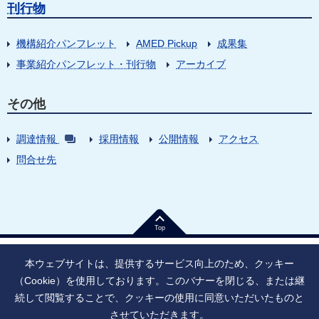
刊行物
機構紹介パンフレット
AMED Pickup
成果集
事業紹介パンフレット・刊行物
アーカイブ
その他
調達情報
採用情報
公開情報
アクセス
問合せ先
Top
本ウェブサイトは、提供するサービス向上のため、クッキー
（Cookie）を使用しております。このバナーを閉じる、または継
続して閲覧することで、クッキーの使用に同意いただいたものと
法人番号：9010005023796
東京都千代田区大手町1丁目7番1号
させていただきます。