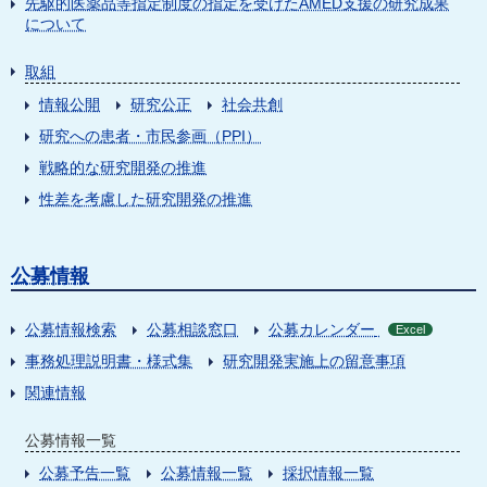
先駆的医薬品等指定制度の指定を受けたAMED支援の研究成果
について
取組
情報公開
研究公正
社会共創
研究への患者・市民参画（PPI）
戦略的な研究開発の推進
性差を考慮した研究開発の推進
公募情報
公募情報検索
公募相談窓口
公募カレンダー
Excel
事務処理説明書・様式集
研究開発実施上の留意事項
関連情報
公募情報一覧
公募予告一覧
公募情報一覧
採択情報一覧