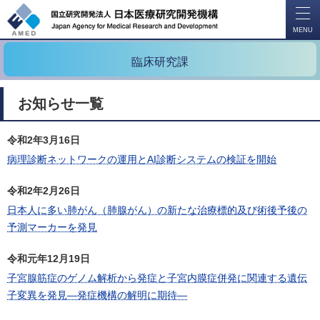
開
く
MENU
臨床研究課
お知らせ一覧
令和2年3月16日
病理診断ネットワークの運用とAI診断システムの検証を開始
令和2年2月26日
日本人に多い肺がん（肺腺がん）の新たな治療標的及び術後予後の
予測マーカーを発見
令和元年12月19日
子宮腺筋症のゲノム解析から発症と子宮内膜症併発に関連する遺伝
子変異を発見―発症機構の解明に期待―