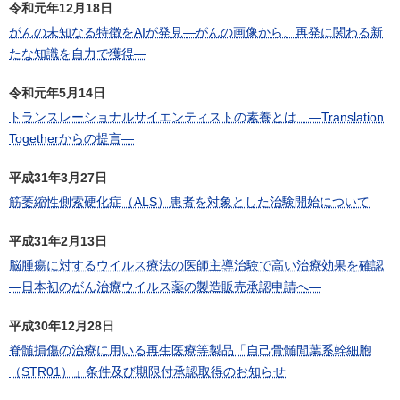
令和元年12月18日
がんの未知なる特徴をAIが発見―がんの画像から、再発に関わる新
たな知識を自力で獲得―
令和元年5月14日
トランスレーショナルサイエンティストの素養とは ―Translation
Togetherからの提言―
平成31年3月27日
筋萎縮性側索硬化症（ALS）患者を対象とした治験開始について
平成31年2月13日
脳腫瘍に対するウイルス療法の医師主導治験で高い治療効果を確認
―日本初のがん治療ウイルス薬の製造販売承認申請へ―
平成30年12月28日
脊髄損傷の治療に用いる再生医療等製品「自己骨髄間葉系幹細胞
（STR01）」条件及び期限付承認取得のお知らせ