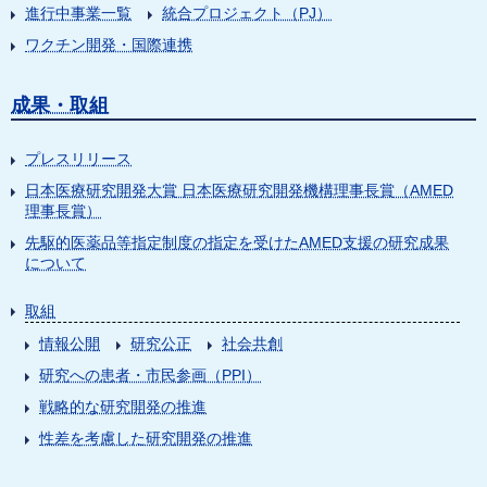
進行中事業一覧
統合プロジェクト（PJ）
ワクチン開発・国際連携
成果・取組
プレスリリース
日本医療研究開発大賞 日本医療研究開発機構理事長賞（AMED
理事長賞）
先駆的医薬品等指定制度の指定を受けたAMED支援の研究成果
について
取組
情報公開
研究公正
社会共創
研究への患者・市民参画（PPI）
戦略的な研究開発の推進
性差を考慮した研究開発の推進