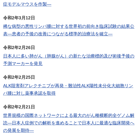
症モデルマウスを作製―
令和2年3月12日
稀な病型の悪性リンパ腫に対する世界初の前向き臨床試験の結果公
表―患者の予後の改善につながる標準的治療法を確立―
令和2年2月26日
日本人に多い肺がん（肺腺がん）の新たな治療標的及び術後予後の
予測マーカーを発見
令和2年2月25日
ALK阻害剤アレクチニブが再発・難治性ALK陽性未分化大細胞リン
パ腫に対し薬事承認を取得
令和2年2月21日
世界規模の国際ネットワークによる最大のがん種横断的全ゲノム解
読―日本人症例での解析を進めることで日本人に最適な臨床開発へ
の発展を期待―