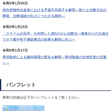
令和2年1月30日
急性骨髄性白血病における予後不良因子を解明―新たな治療方法の
開発、治療成績の向上につながる期待―
令和2年1月23日
「スライムの化学」を利用した第5のがん治療法―液体のりの主成分
でホウ素中性子捕捉療法の効果を劇的に向上―
令和2年1月17日
胃切除術による腸内環境の変化を解明―胃切除後の合併疾患の克服
へ―
パンフレット
事業の詳細は以下のパンフレットをご覧ください。