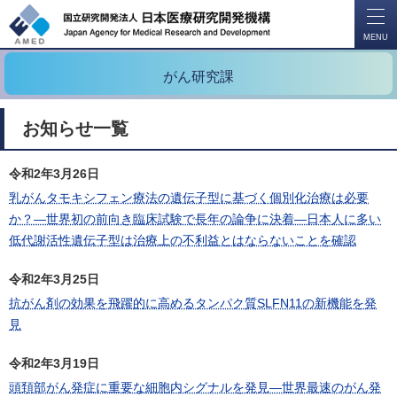
開
く
MENU
がん研究課
お知らせ一覧
令和2年3月26日
乳がんタモキシフェン療法の遺伝子型に基づく個別化治療は必要
か？―世界初の前向き臨床試験で長年の論争に決着―日本人に多い
低代謝活性遺伝子型は治療上の不利益とはならないことを確認
令和2年3月25日
抗がん剤の効果を飛躍的に高めるタンパク質SLFN11の新機能を発
見
令和2年3月19日
頭頚部がん発症に重要な細胞内シグナルを発見―世界最速のがん発