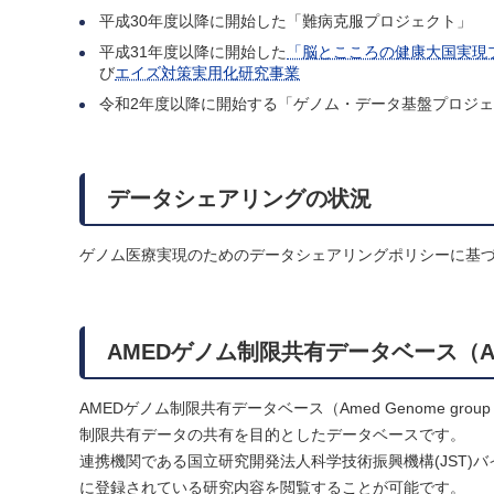
平成30年度以降に開始した「難病克服プロジェクト」
平成31年度以降に開始した
「脳とこころの健康大国実現
び
エイズ対策実用化研究事業
令和2年度以降に開始する「ゲノム・データ基盤プロジ
データシェアリングの状況
ゲノム医療実現のためのデータシェアリングポリシーに基
AMEDゲノム制限共有データベース（
AMEDゲノム制限共有データベース（Amed Genome grou
制限共有データの共有を目的としたデータベースです。
連携機関である国立研究開発法人科学技術振興機構(JST)
に登録されている研究内容を閲覧することが可能です。