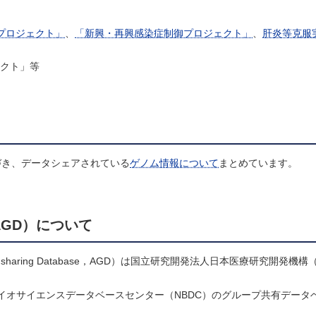
プロジェクト」
、
「新興・再興感染症制御プロジェクト」
、
肝炎等克服
ェクト」等
づき、データシェアされている
ゲノム情報について
まとめています。
AGD）について
p sharing Database，AGD）は国立研究開発法人日本医療研究開発機
バイオサイエンスデータベースセンター（NBDC）のグループ共有データ