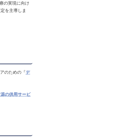
医療の実現に向け
策定を主導しま
アのための『
デ
資源の供用サービ