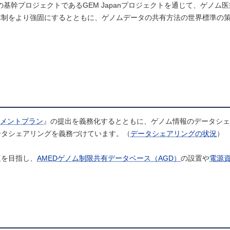
の基幹プロジェクトであるGEM Japanプロジェクトを通じて、ゲノム
体制をより強固にするとともに、ゲノムデータの共有方法の世界標準の
メントプラン
』の提出を義務化するとともに、ゲノム情報のデータシェ
ータシェアリングを義務づけています。（
データシェアリングの状況
）
速を目指し、
AMEDゲノム制限共有データベース（AGD）
の設置や
電源