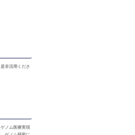
。是非活用くださ
たゲノム医療実現
す。ゲノム研究に