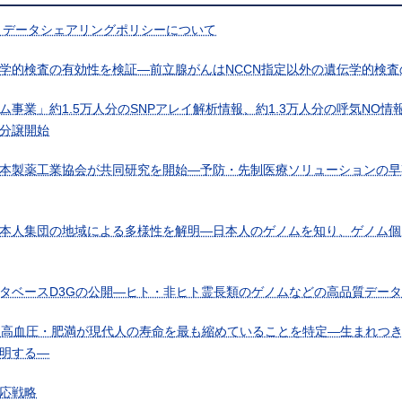
 データシェアリングポリシーについて
学的検査の有効性を検証―前立腺がんはNCCN指定以外の遺伝学的検査
業」約1.5万人分のSNPアレイ解析情報、約1.3万人分の呼気NO情報、
分譲開始
本製薬工業協会が共同研究を開始―予防・先制医療ソリューションの早
本人集団の地域による多様性を解明―日本人のゲノムを知り、ゲノム個
タベースD3Gの公開―ヒト・非ヒト霊長類のゲノムなどの高品質デー
、高血圧・肥満が現代人の寿命を最も縮めていることを特定―生まれつ
明する―
応戦略