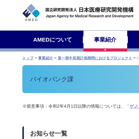
サ
イ
ト
内
検
AMEDについて
事業紹介
索
トップ
事業紹介
第一期中長期計画期間におけるプロジェクト
バイオバンク課
※留意事項：令和2年4月1日以降の情報については、「
ゲノ
お知らせ一覧