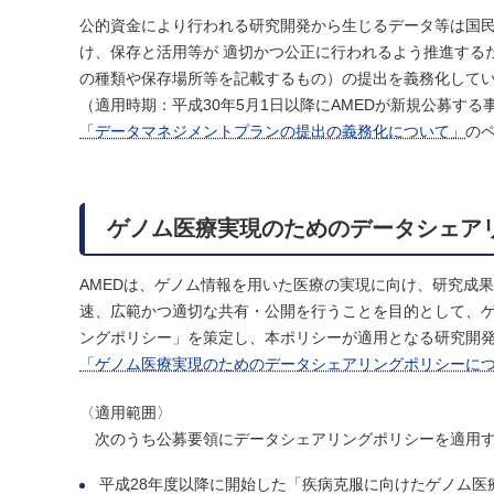
公的資金により行われる研究開発から生じるデータ等は国民
け、保存と活用等が 適切かつ公正に行われるよう推進する
の種類や保存場所等を記載するもの）の提出を義務化して
（適用時期：平成30年5月1日以降にAMEDが新規公募する
「データマネジメントプランの提出の義務化について」
の
ゲノム医療実現のためのデータシェア
AMEDは、ゲノム情報を用いた医療の実現に向け、研究成
速、広範かつ適切な共有・公開を行うことを目的として、
ングポリシー」を策定し、本ポリシーが適用となる研究開
「ゲノム医療実現のためのデータシェアリングポリシーに
〈適用範囲〉
次のうち公募要領にデータシェアリングポリシーを適用す
平成28年度以降に開始した「疾病克服に向けたゲノム医