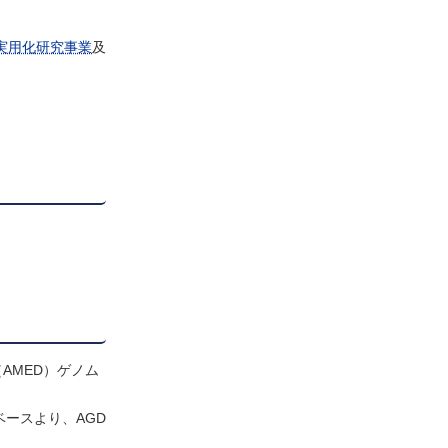
実用化研究事業
及
構（AMED）ゲノム
ベースより、AGD