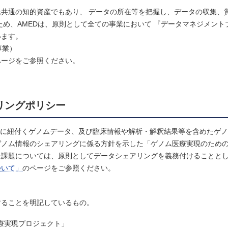
共通の知的資産でもあり、 データの所在等を把握し、データの収集、
ため、AMEDは、原則として全ての事業において 『データマネジメント
います。
事業）
ページをご参照ください。
リングポリシー
果に紐付くゲノムデータ、及び臨床情報や解析・解釈結果等を含めたゲ
ゲノム情報のシェアリングに係る方針を示した「ゲノム医療実現のため
発課題については、原則としてデータシェアリングを義務付けることと
ついて」
のページをご参照ください。
ることを明記しているもの。
療実現プロジェクト」