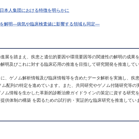
日本人集団における特徴を明らかに
を解明―病気や臨床検査値に影響する領域も同定―
の進展を踏まえ、疾患と遺伝的要因や環境要因等の関連性の解明の成果
の解明及びこれに対する臨床応用の推進を目指して研究開発を推進して
もに、ゲノム解析情報及び臨床情報等を含めたデータ解析を実施し、疾
ノム配列の特定を進めています。また、共同研究やゲノム付随研究等の
ゲノム情報を生かした革新的診断治療ガイドラインの策定に資する研究
提供体制の構築 を図るための試行的・実証的な臨床研究を推進してい