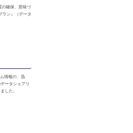
質の確保、意味づ
プラン』（データ
ノム情報の、迅
のデータシェアリ
しました。