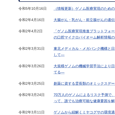
令和5年10月16日
（情報更新）ゲノム医療実現のための
令和2年4月16日
大腸がん・乳がん・前立腺がんの遺伝
令和2年4月2日
「ゲノム医療実現推進プラットフォーム事
の口腔マイクロバイオーム解析情報の
令和2年3月31日
東北メディカル・メガバンク機構と日
して―
令和2年3月26日
大規模ゲノムの機械学習手法により日
てる―
令和2年3月25日
創薬に資する霊長類のオミックスデー
令和2年3月24日
70万人のゲノムによるリスク予測で
って、誰でも治療可能な健康要因を解
令和2年3月11日
ゲノムから紐解くミヤコグサの環境適