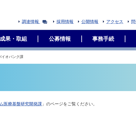
調達情報
採用情報
公開情報
アクセス
問
成果・取組
公募情報
事務手続
バイオバンク課
ム医療基盤研究開発課
」のページをご覧ください。